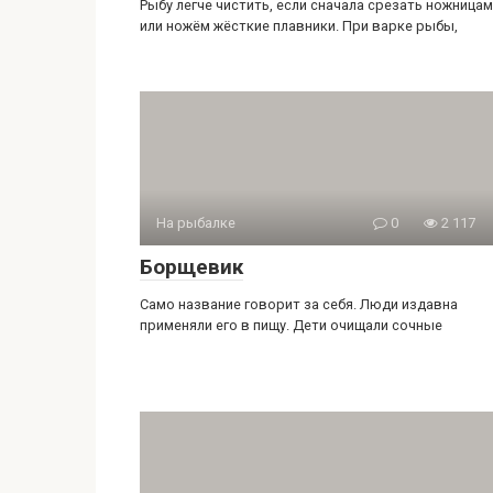
Рыбу легче чистить, если сначала срезать ножница
или ножём жёсткие плавники. При варке рыбы,
На рыбалке
0
2 117
Борщевик
Само название говорит за себя. Люди издавна
применяли его в пищу. Дети очищали сочные