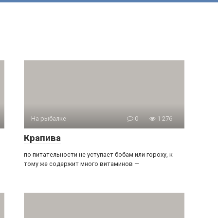
На рыбалке
0
1 276
Крапива
по питательности не уступает бобам или гороху, к
тому же содержит много витаминов —