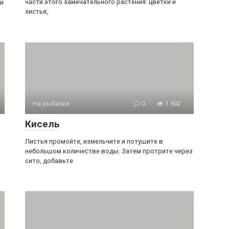
части этого замечательного растения: цветки и
ми
листья,
На рыбалке
0
1 902
Кисель
Листья промойте, измельчите и потушите в
небольшом количестве воды. Затем протрите через
сито, добавьте