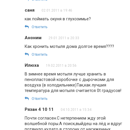
саня
02.01.2011 в 19:46
как поймать окуня в глухозимье?
Ответить
Аноним
29.01.2011 в 20:33
Как хронить мотыля дома долгое время????
Ответить
Илюха
19.02.2011 в 20:56
В зимнее время мотыля лучше хранить в
пенопластовой коробочке с дырочкоми для
воздуха (в холодильнике)Так,как лучшия
температура для мотыля считается 0t градусов!
Ответить
Рязан 4 10 11
04.10.2011 в 15:34
Почти согласен.С нетерпением жду этой
волшебной поры.А поиск,выйдеш на лёд и вдруг
потянуло кудато в сторону от насиженных