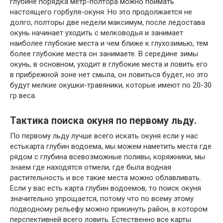
глубине порядка метр-полтора можно поймать
настоящего горбуля-окуня. Но это продолжается не
долго, полторы две недели максимум, после ледостава
окунь начинает уходить с мелководья и занимает
наиболее глубокие места и чем ближе к глухозимью, тем
более глубокие места он занимаете. В середине зимы
окунь, в основном, уходит в глубокие места и ловить его
в прибрежной зоне нет смыла, он ловиться будет, но это
будут мелкие окушки-травяники, которые имеют по 20-30
гр веса.
Тактика поиска окуня по первому льду.
По первому льду лучше всего искать окуня если у нас
естькарта
глубин водоема, мы можем наметить места где
рядом с глубина всевозможные поливы, коряжники, мы
знаем где находятся отмели, где была водная
растительность и все такие места можно облавливать.
Если у вас есть карта глубин водоемов, то поиск окуня
значительно упрощается, потому что по всему этому
подводному рельефу можно прикинуть район, в котором
перспективней всего ловить. Естественно все карты