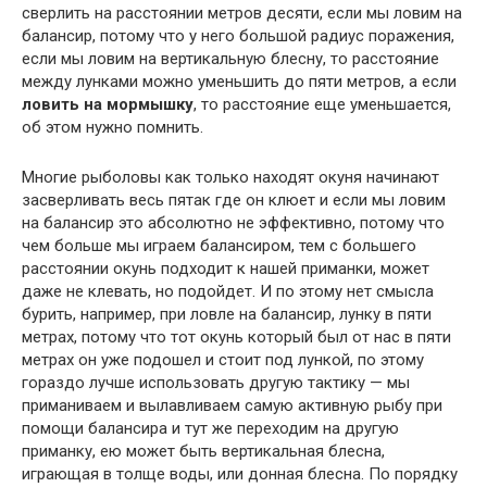
сверлить на расстоянии метров десяти, если мы ловим на
балансир, потому что у него большой радиус поражения,
если мы ловим на вертикальную блесну, то расстояние
между лунками можно уменьшить до пяти метров, а если
ловить на мормышку
, то расстояние еще уменьшается,
об этом нужно помнить.
Многие рыболовы как только находят окуня начинают
засверливать весь пятак где он клюет и если мы ловим
на балансир это абсолютно не эффективно, потому что
чем больше мы играем балансиром, тем с большего
расстоянии окунь подходит к нашей приманки, может
даже не клевать, но подойдет. И по этому нет смысла
бурить, например, при ловле на балансир, лунку в пяти
метрах, потому что тот окунь который был от нас в пяти
метрах он уже подошел и стоит под лункой, по этому
гораздо лучше использовать другую тактику — мы
приманиваем и вылавливаем самую активную рыбу при
помощи балансира и тут же переходим на другую
приманку, ею может быть вертикальная блесна,
играющая в толще воды, или донная блесна. По порядку