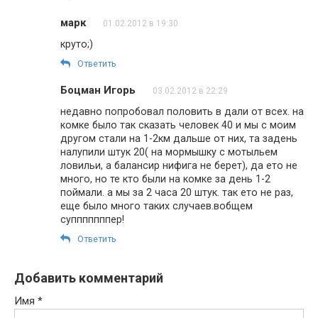
марк
01.02.2012 в 19:30
круто;)
Ответить
Боцман Игорь
03.02.2012 в 22:29
недавно попробовал половить в дали от всех. на
комке было так сказать человек 40 и мы с моим
другом стали на 1-2км дальше от них, та задень
налупили штук 20( на мормышку с мотыльем
ловильи, а балансир нифига не берет), да ето не
много, но те кто были на комке за день 1-2
поймали. а мы за 2 часа 20 штук. так ето не раз,
еще было много таких случаев.вобщем
супппппппер!
Ответить
Добавить комментарий
Имя
*