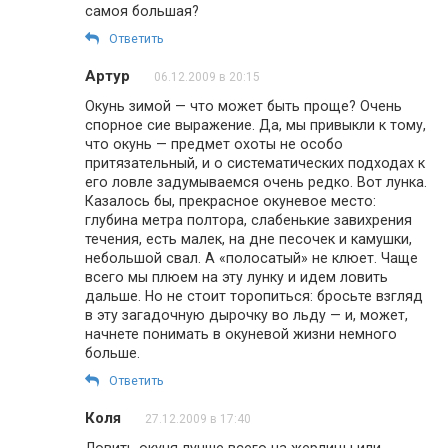
самоя большая?
Ответить
Артур
06.12.2009 в 20:15
Окунь зимой — что может быть проще? Очень
спорное сие выражение. Да, мы привыкли к тому,
что окунь — предмет охоты не особо
притязательный, и о систематических подходах к
его ловле задумываемся очень редко. Вот лунка.
Казалось бы, прекрасное окуневое место:
глубина метра полтора, слабенькие завихрения
течения, есть малек, на дне песочек и камушки,
небольшой свал. А «полосатый» не клюет. Чаще
всего мы плюем на эту лунку и идем ловить
дальше. Но не стоит торопиться: бросьте взгляд
в эту загадочную дырочку во льду — и, может,
начнете понимать в окуневой жизни немного
больше.
Ответить
Коля
27.12.2009 в 17:40