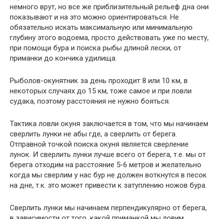
немного врут, но все же приблизительный рельеф дна они
показывают и на это можно ориентироваться. Не
обязательно искать максимальную или минимальную
глубину этого водоема, просто действовать уже по месту,
при помощи бура и поиска рыбы длиной лески, от
приманки до кончика удилища.
Рыболов-окунятник за день проходит 8 или 10 км, в
некоторых случаях до 15 км, тоже самое и при ловли
судака, поэтому расстояния не нужно бояться.
Тактика ловли окуня заключается в том, что мы начинаем
сверлить лунки не абы где, а сверлить от берега.
Отправной точкой поиска окуня является сверление
лунок. И сверлить лунки лучше всего от берега, т.е. мы от
берега отходим на расстояние 5-6 метров и желательно
когда мы сверлим у нас бур не должен воткнутся в песок
на дне, т.к. это может привести к затуплению ножов бура.
Сверлить лунки мы начинаем перпендикулярно от берега,
в зависимости от того, какой приманкой мы ловим,