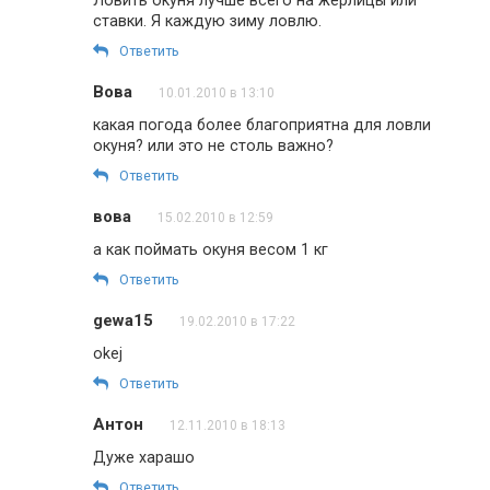
Ловить окуня лучше всего на жерлицы или
ставки. Я каждую зиму ловлю.
Ответить
Вова
10.01.2010 в 13:10
какая погода более благоприятна для ловли
окуня? или это не столь важно?
Ответить
вова
15.02.2010 в 12:59
а как поймать окуня весом 1 кг
Ответить
gewa15
19.02.2010 в 17:22
okej
Ответить
Антон
12.11.2010 в 18:13
Дуже харашо
Ответить