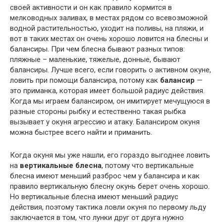
своей активности и он как правило кормится в
мелководных заливах, в местах рядом со всевозможной
водной растительностью, уходит на поливы, на пляжи, и
вот в таких местах он очень хорошо ловится на блесны и
балансиры. При чем блесна бывают разных типов:
пляжные – маленькие, тяжелые, донные, бывают
балансиры. Лучше всего, если говорить о активном окуне,
ловить при помощи балансира, потому как
балансир
—
это приманка, которая имеет большой радиус действия.
Когда мы играем балансиром, он имитирует мечущуюся в
разные стороны рыбку и естественно такая рыбка
вызывает у окуня агрессию и атаку. Балансиром окуня
можна быстрее всего найти и приманить.
Когда окуня мы уже нашли, его гораздо выгоднее ловить
на
вертикальные блесна
, потому что вертикальные
блесна имеют меньший разброс чем у балансира и как
правило вертикальную блесну окунь берет очень хорошо.
Но вертикальные блесна имеют меньший радиус
действия, поэтому тактика ловли окуня по первому льду
заключается в том, что лунки друг от друга нужно