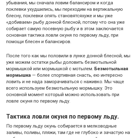
убывания, мы сначала ловим балансиром и когда
поклевки ухудшились, мы переходим на вертикальную
блесну, поклевки опять
становятсяхуже и мы уже
«добиваем» рыбу донной блесной, потому что она уже
собирает самую посевную рыбу и в этом заключается
основная тактика ловли окуня по первому льду, при
помощи блесен и балансиров.
После того как мы половили в лунке донной блесной, мы
уже можем остатки рыбы доловить безмотыльной
мормышкой или мормышкой с мотылем.
Безмотыльная
мормышка
— более спортивная снасть, ею интересно
ловить и не нада заморачиваться с наживко. Мы чаще
всего используем безмотыльную мормышку. Это
основной момент который можно использовать при
ловле окуня по первому льду.
Тактика ловли окуня по первому льду.
По первому льду окунь собирается в мелководные
заливы, поливы, пляжи, там где не глубоко и зачастую на