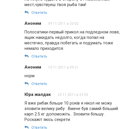
мест,чувствуеш твоя рыба там!
Ответить
Аноним
09.11.2011 в 20:02
Полосатики-первый прикол на подледном лове,
ящик накидать недолго, когда попал на
местечко, правда побегать и подумать тоже
немало приходится.
Ответить
Аноним
10.11.2011 в 09:21
норм
Ответить
Юра жалдак
23.11.2011 в 23:55
Я вже рибак більше 10 років я нікол не можу
зловити велику рибу . Вмене був самий більший
карп 2.5 кг допоможіть . Зловити бiльшу .
Роскажіт якiсь секрети.
Ответить