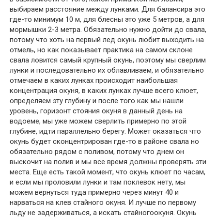
выбираем расстояние между лунками. Для балансира это
где-то минимум 10 м, для блесны это уже 5 метров, а для
мормышки 2-3 метра. Обязательно нужно дойти до свала,
потому что хоть на первый лед окунь любит выходить на
отмель, но как показывает практика на самом склоне
свала ловится самый крупный окунь, поэтому мы сверлим
лунки и последовательно их облавливаем, и обязательно
отмечаем в каких лунках происходит наибольшая
концентрация окуня, в каких лунках лучше всего клюет,
определяем эту глубину и после того как мы нашли
уровень, горизонт стояния окуня в данный день на
водоеме, мы уже можем сверлить примерно по этой
глубине, идти параллельно берегу. Может оказаться что
окунь будет сконцентрирован где-то в районе свала но
обязательно рядом с поливом, потому что днем он
выскочит на полив и мы все время должны проверять эти
места. Еще есть такой момент, что окунь клюет по часам,
и если мы проловили лунки и там поклевок нету, мы
можем вернуться туда примерно через минут 40 и
нарваться на клев стайного окуня. И лучше по первому
льду не задерживаться, а искать стайногоокуня.
Окунь