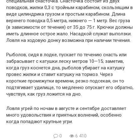
специальная снасточка. Снасточка состоит из двух
поводков, жилки 0,3 с тройным карабином, скользящим в
виде цилиндрика грузом и простым карабином. Длина
верхнего поводка 0,5 метра, нижнего — 1 метр. Вес груза
(в зависимости от течения) от 35 до 75 г. Крючки должны
иметь длинное острое жало. Насадкой служат выползки.
Ловля на ходовую донку возможна при наличии течения.
Рыболов, сидя в лодке, пускает по течению снасть или
забрасывает с катушки леску метров 10—15; заметив,
когда груз коснется дна, рыболов убирает на катушку
провес жилки и ставит катушку на тормоз. Через
короткие промежутки времени, резко подсекая, он то
подтягивает удилище, то медленно опускает его обратно,
чувствуя, как груз ложится на дно.
Ловля угрей по ночам в августе и сентябре доставляет
много удовольствия и приятных волнений, особенно
когда попадают крупные угри.
0
6 410