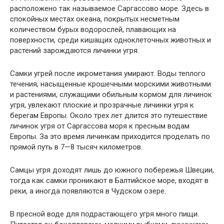
расположено так называемое Саргассово море. Здесь в
спокойных местах океана, покрытых несметным
количеством бурых водорослей, плавающих на
поверхности, среди кишащих одноклеточных животных и
растений зарождаются личинки угря.
Самки угрей после икрометания умирают. Воды теплого
течения, насыщенные крошечными морскими животными
и растениями, служащими обильным кормом для личинок
угря, увлекают плоские и прозрачные личинки угря к
берегам Европы. Около трех лет длится это путешествие
личинок угря от Саргассова моря к пресным водам
Европы. За это время личинкам приходится проделать по
прямой путь в 7—8 тысяч километров.
Самцы угря доходят лишь до южного побережья Швеции,
тогда как самки проникают в Балтийское море, входят в
реки, а иногда появляются в Чудском
озере.
В пресной воде для подрастающего угря много пищи.