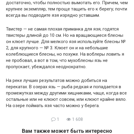
достаточно, чтобы полностью вымотать его. Причем, чем
крупнее экземпляр, тем проще тащить его к берегу; почти
всегда вы подводите язя изрядно уставшим.
Твистер — не самая плохая приманка для язя; годятся
твистеры длиной до 10 см. Но на вращающиеся блесны
он клюет лучше. Для мелкого язя используйте блесны №
2, для крупного — № 3. Клюет он и на небольшие
колеблющиеся блесны, но похуже. На воблеры ловить я
не пробовал, а вот в том, что мухоблесны язь не
пропускает, убеждался неоднократно.
На реке лучших результатов можно добиться на
перекатах. В озерах язь — рыба редкая и попадается в
промежутках между другими хищниками, чаще, когда все
остальные или не клюют совсем, или клюют крайне вяло.
На озере поймать язя часто можно у берега.
1
1 608
Вам также может быть интересно