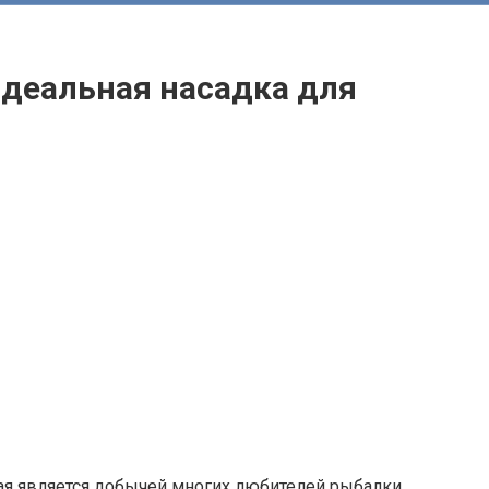
идеальная насадка для
ая является добычей многих любителей рыбалки.