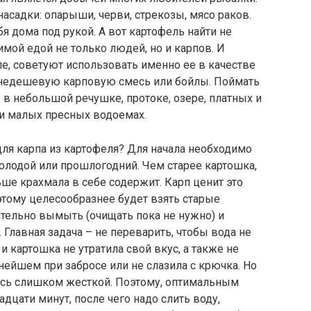
асадки: опарыши, черви, стрекозы, мясо раков.
бя дома под рукой. А вот картофель найти не
имой едой не только людей, но и карпов. И
е, советуют использовать именно ее в качестве
ая недешевую карповую смесь или бойлы. Поймать
 в небольшой речушке, протоке, озере, платных и
 и малых пресных водоемах.
ля карпа из картофеля? Для начала необходимо
олодой или прошлогодний. Чем старее картошка,
ьше крахмала в себе содержит. Карп ценит это
этому целесообразнее будет взять старые
тельно вымыть (очищать пока не нужно) и
 Главная задача – не переварить, чтобы вода не
 картошка не утратила свой вкус, а также не
нейшем при забросе или не слазила с крючка. Но
лась слишком жесткой. Поэтому, оптимальным
адцати минут, после чего надо слить воду,