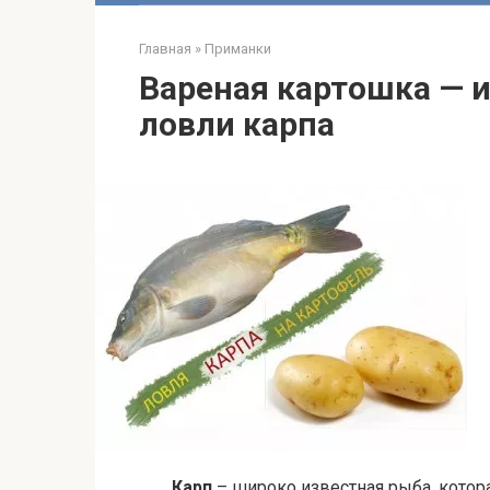
Главная
»
Приманки
Вареная картошка — 
ловли карпа
Карп
– широко известная рыба, котор