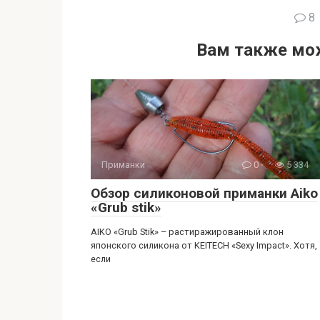
8
Вам также мо
Приманки
0
5 334
Обзор силиконовой приманки Aiko
«Grub stik»
AIKO «Grub Stik» – растиражированный клон
японского силикона от KEITECH «Sexy Impact». Хотя,
если