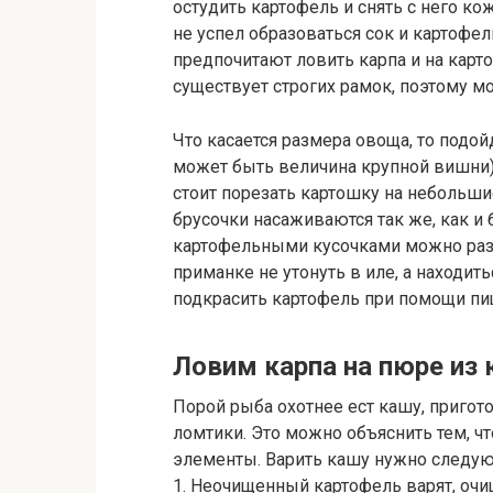
остудить картофель и снять с него ко
не успел образоваться сок и картофе
предпочитают ловить карпа и на карт
существует строгих рамок, поэтому 
Что касается размера овоща, то подо
может быть величина крупной вишни), 
стоит порезать картошку на небольши
брусочки насаживаются так
же, как и
картофельными кусочками можно разм
приманке не утонуть в иле, а находит
подкрасить картофель при помощи пищ
Ловим карпа на пюре из 
Порой рыба охотнее ест кашу, пригот
ломтики. Это можно объяснить тем, ч
элементы. Варить кашу нужно следу
1. Неочищенный картофель варят, очи