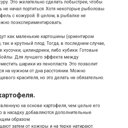
журу. Это желательно сделать побыстрее, чтобы
ль не начал портиться. Хотя некоторые рыболовы
офель с кожурой. В целом, в рыбалке не
можно поэкспериментировать.
йдут как маленькие картошины (ориентиром
так и крупный плод. Тогда, в последнем случае,
е кусочки, цилиндрики, либо кубики. Готовые
 бойлы. Для лучшего эффекта между
естить шарики из пенопласта. Это позволит
ься на нужном от дна расстоянии. Можно
евого красителя, но это делать не обязательно.
картофеля.
овленную на основе картофеля, чем целые его
то в насадку добавляются дополнительные
ющим образом:
щают затем от кожуры и на терке натирают.