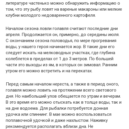
литературе частенько можно обнаружить информацию о
том, что эту рыбу ловят на вареные макароны или мелкие
клубни молодого недоваренного картофеля.
Началом сезона ловли голавля считают последние дни
апреля. Продолжается он, примерно, до середины июля.
С окончанием сезона половодья, по мере прогревания
воды, у нашего героя начинается жор. В такие дни его
следует искать на мелководных участках, где глубина
колеблется в пределах от 1 до 3 метров. По большей
части это выходы из ям, в
которых он зимовал. Ранним
утром его можно встретить и на перекатах.
Перед самым началом нереста, а также в период оного,
голавля можно ловить на протяжении всего светового
дня. Но наибольший улов обещается по утрам и вечерам.
В это время его можно отыскать как в толще воды, так и
на дне водоема. Для рыбалки потребуется донная
удочка или спиннинг. В мае можно воспользоваться
поплавочной удочкой и даже нахлыстом. Наживку
рекомендуется располагать вблизи дна. Не