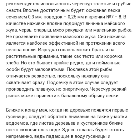
рекомендуется использовать чересчур толстые и грубые
снасти. Вполне достаточным будет: основная леска
сечением 0,3 мм, поводок – 0,25
мм и крючки №7 – 8. В
качестве наживки вполне подойдут личинка майского
жука, червь, опарыш, мясо ракушки или маленькая рыбка.
Не прозевайте появление майского жука. Сия наживка
является наиболее эффективной на протяжении всего
сезона ловли. Изредка голавль может брать и на
растительные приманки, такие как тесто или корочка
хлеба. Но это бывает крайне редко, да и пойманные
особи будут мелковатыми. Поклевка этой рыбы
отличается резкостью, поскольку наживку она
схватывает сразу. Подсечку в этом случае следует
производить плавную, но энергичную. Чересчур резкий
рывок может привести к банальному обрыву лески.
Ближе к концу мая, когда на деревьях появятся первые
гусеницы, следует обратить внимание на такие участки
водоемов, где листва деревьев и кустарников ближе
всего склоняется к воде. Здесь голавль будет стоять
непременно, ведь падающие в воду гусеницы и