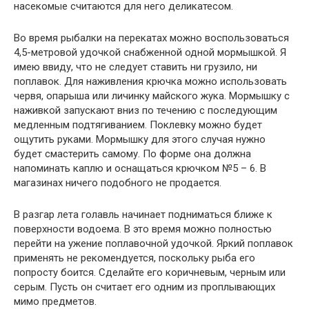
насекомые считаются для него деликатесом.
Во время рыбалки на перекатах можно воспользоваться
4,5-метровой удочкой снабженной одной мормышкой. Я
имею ввиду, что не следует ставить ни грузило, ни
поплавок. Для наживления крючка можно использовать
червя, опарыша или личинку майского жука. Мормышку с
наживкой запускают вниз по течению
с последующим
медленным подтягиванием. Поклевку можно будет
ощутить руками. Мормышку для этого случая нужно
будет смастерить самому. По форме она должна
напоминать каплю и оснащаться крючком №5 – 6. В
магазинах ничего подобного не продается.
В разгар лета голавль начинает подниматься ближе к
поверхности водоема. В это время можно полностью
перейти на ужение поплавочной удочкой. Яркий поплавок
применять не рекомендуется, поскольку рыба его
попросту боится. Сделайте его коричневым, черным или
серым. Пусть он считает его одним из проплывающих
мимо предметов.