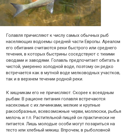
Голавля причисляют к числу самых обычных рыб
населяющих водоемы средней части Европы. Ареалом
его обитания считаются реки быстрого или среднего
течения, в которых быстрины соседствуют с тихими
оводами и заводями. Голавль предпочитает обитать в
чистой, умеренно холодной воде, поэтому он редко
встречается как в мутной воде мелководных участков,
так и в верхнем течении родной реки.
К хищникам его не причисляют. Скорее к всеядным
рыбам. В рационе питания голавля встречаются
насекомые с их личинками, мелкие и крупные
ракообразные, всевозможные черви, моллюски, рыбья
мелочь и т.п. Растительной пищей он практически не
питается. Лишь молодые особи могут позариться на
тесто или хлебный мякиш. Впрочем, в рыболовной